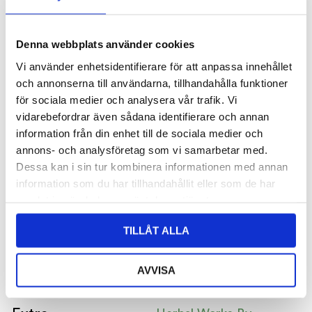
Herbal Works By
Herbal Works By
Sweden
Sweden
Denna webbplats använder cookies
487
kr
437
kr
Vi använder enhetsidentifierare för att anpassa innehållet
LÄGG TILL I VARUKORG
LÄGG TILL I VARUKORG
och annonserna till användarna, tillhandahålla funktioner
för sociala medier och analysera vår trafik. Vi
vidarebefordrar även sådana identifierare och annan
information från din enhet till de sociala medier och
annons- och analysföretag som vi samarbetar med.
Dessa kan i sin tur kombinera informationen med annan
information som du har tillhandahållit eller som de har
samlat in när du har använt deras tjänster.
TILLÅT ALLA
AVVISA
MD Mover
MD Tendon