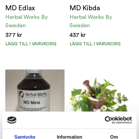
MD Edlax
MD Kibda
Herbal Works By
Herbal Works By
Sweden
Sweden
377
kr
437
kr
LÄGG TILL I VARUKORG
LÄGG TILL I VARUKORG
Samtycke
Information
Om
MD Meta
MD Mover