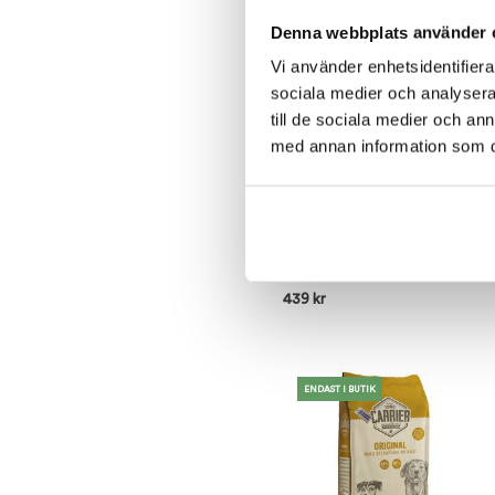
Denna webbplats använder 
ENDAST I BUTIK
SLUTSÅLD
Vi använder enhetsidentifierar
sociala medier och analysera 
till de sociala medier och a
med annan information som du 
JUNIOR – finns i butiken
Carrier
439
kr
ENDAST I BUTIK
ENDAST I BUTIK