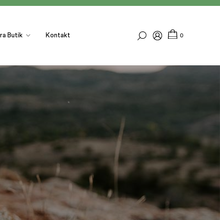
ra Butik
Kontakt
0
I
N
G
A
P
R