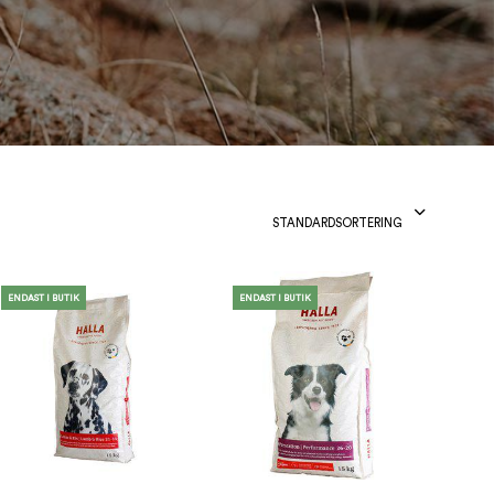
O
D
U
K
T
E
R
I
V
A
R
STANDARDSORTERING
U
K
O
R
ENDAST I BUTIK
ENDAST I BUTIK
G
E
N
.