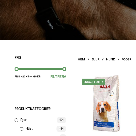
PRIS
HEM
/
DJUR
/
HUND
/
FODER
MIN
MAX
FILTRERA
PRIS:
420 KR
—
780 KR
ENDAST I BUTIK
PRIS
PRIS
PRODUKTKATEGORIER
Djur
191
Häst
154