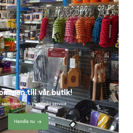
ommen till vår butik!
t sortiment och personlig service
Handla nu