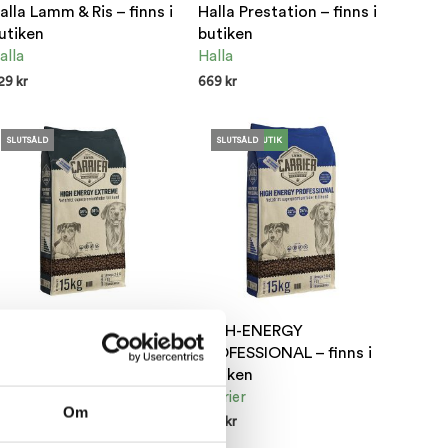
alla Lamm & Ris – finns i
Halla Prestation – finns i
utiken
butiken
alla
Halla
29
kr
669
kr
NDAST I BUTIK
ENDAST I BUTIK
SLUTSÅLD
ENDAST I BUTIK
SLUTSÅLD
IGH-ENERGY EXTREME
HIGH-ENERGY
 finns i butiken
PROFESSIONAL – finns i
butiken
arrier
Carrier
79
kr
Om
739
kr
ÄGG TILL I VARUKORG
ENDAST I BUTIK