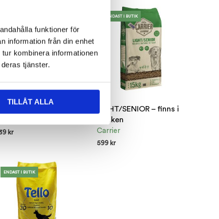
ENDAST I BUTIK
ENDAST I BUTIK
andahålla funktioner för
n information från din enhet
 tur kombinera informationen
deras tjänster.
TILLÅT ALLA
AX & RIS – finns i butiken
LIGHT/SENIOR – finns i
butiken
arrier
Carrier
39
kr
599
kr
NDAST I BUTIK
ENDAST I BUTIK
ENDAST I BUTIK