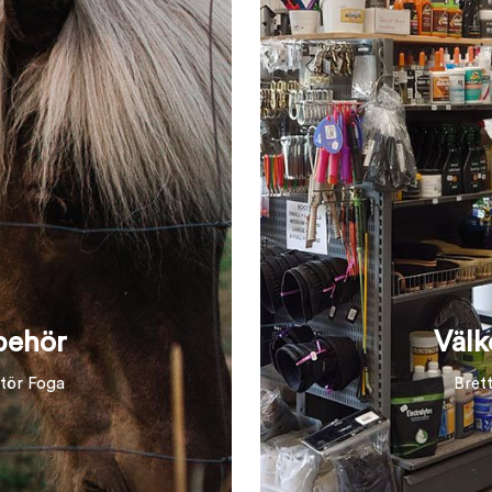
lbehör
Välk
ntör Foga
Bret