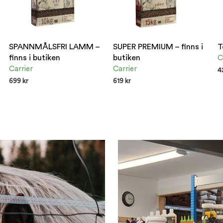
SPANNMÅLSFRI LAMM –
SUPER PREMIUM – finns i
T
finns i butiken
butiken
C
Carrier
Carrier
4
699
kr
619
kr
E
ENDAST I BUTIK
ENDAST I BUTIK