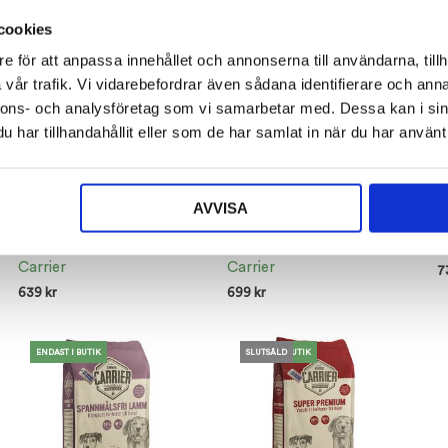
cookies
ENDAST I BUTIK
ENDAST I BUTIK
e för att anpassa innehållet och annonserna till användarna, tillh
vår trafik. Vi vidarebefordrar även sådana identifierare och anna
nnons- och analysföretag som vi samarbetar med. Dessa kan i sin
har tillhandahållit eller som de har samlat in när du har använt 
AVVISA
KYCKLING & RIS – finns i
LAMM & RIS – finns i
L
butiken
butiken
C
Carrier
Carrier
7
639
kr
699
kr
E
ENDAST I BUTIK
ENDAST I BUTIK
ENDAST I BUTIK
ENDAST I BUTIK
SLUTSÅLD