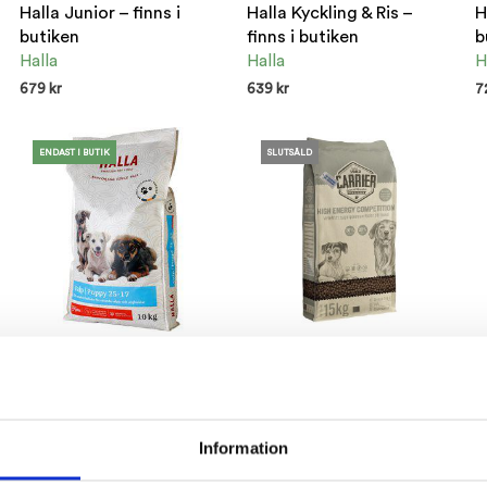
Halla Junior – finns i
Halla Kyckling & Ris –
H
butiken
finns i butiken
b
Halla
Halla
H
679
kr
639
kr
7
ENDAST I BUTIK
ENDAST I BUTIK
E
ENDAST I BUTIK
SLUTSÅLD
Halla Valp – finns i
HIGH-ENERGY
H
buriken
COMPETITION – finns i
–
butiken
Halla
C
Carrier
469
kr
7
Information
709
kr
ENDAST I BUTIK
L
LÄGG TILL I VARUKORG