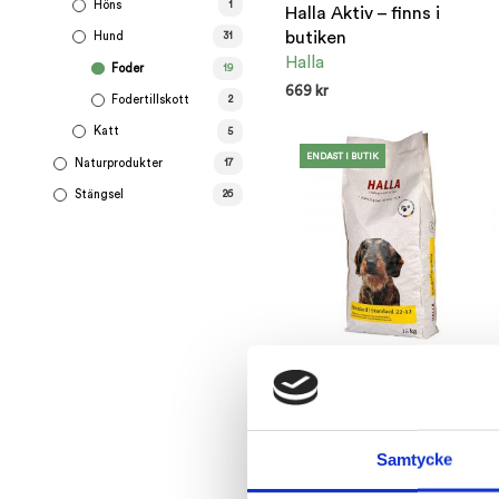
Höns
1
Halla Aktiv – finns i
butiken
Hund
31
Halla
Foder
19
669
kr
Fodertillskott
2
ENDAST I BUTIK
Katt
5
ENDAST I BUTIK
Naturprodukter
17
Stängsel
26
Halla Standard – Finns i
butiken
Halla
589
kr
Samtycke
ENDAST I BUTIK