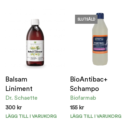
vari
De
SLUTSÅLD
olik
alte
kan
välj
på
pro
Balsam
BioAntibac+
Liniment
Schampo
Dr. Schaette
Biofarmab
300
kr
155
kr
LÄGG TILL I VARUKORG
LÄGG TILL I VARUKORG