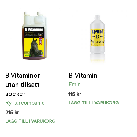
har
har
flera
fler
varianter.
vari
De
De
olika
olik
alternativen
alte
kan
kan
väljas
välj
på
på
B Vitaminer
B-Vitamin
produktsidan
pro
utan tillsatt
Emin
socker
115
kr
Ryttarcompaniet
LÄGG TILL I VARUKORG
Den
här
215
kr
pro
LÄGG TILL I VARUKORG
har
fler