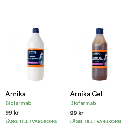
Arnika
Arnika Gel
Biofarmab
Biofarmab
99
kr
99
kr
LÄGG TILL I VARUKORG
LÄGG TILL I VARUKORG
Den
Den
här
här
produkten
pro