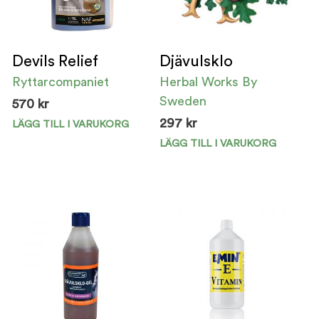
välj
på
pro
Devils Relief
Djävulsklo
Ryttarcompaniet
Herbal Works By
Sweden
570
kr
297
kr
LÄGG TILL I VARUKORG
LÄGG TILL I VARUKORG