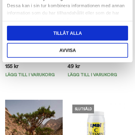
Dessa kan i sin tur kombinera informationen med annan
information som du har tillhandahållit eller som de har
samlat in när du har använt deras tjänster.
Blue Frost
Bomull veckad
TILLÅT ALLA
Shampoo
perforerad
Fiebing
150gr
AVVISA
Biofarmab
Biofarmab
155
kr
49
kr
LÄGG TILL I VARUKORG
LÄGG TILL I VARUKORG
SLUTSÅLD