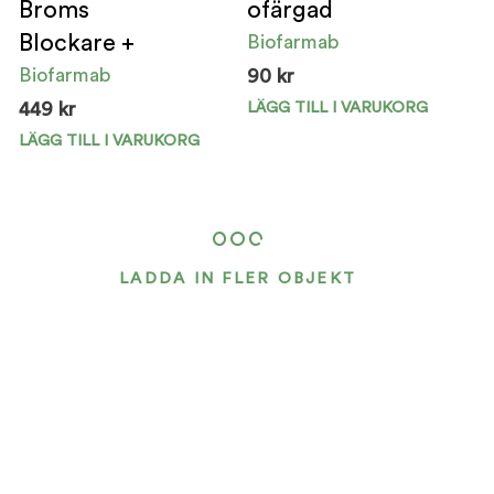
Broms
ofärgad
Blockare +
Biofarmab
Biofarmab
90
kr
LÄGG TILL I VARUKORG
449
kr
Den
här
LÄGG TILL I VARUKORG
pro
har
fler
vari
LADDA IN FLER OBJEKT
De
olik
alte
kan
välj
på
pro