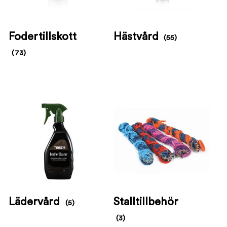
Fodertillskott
Hästvård
(55)
(73)
Lädervård
Stalltillbehör
(5)
(3)