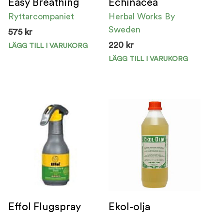
Easy Breathing
Echinacea
Ryttarcompaniet
Herbal Works By
Sweden
575
kr
220
kr
LÄGG TILL I VARUKORG
LÄGG TILL I VARUKORG
Effol Flugspray
Ekol-olja