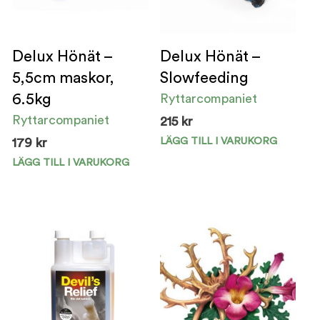
Delux Hönät –
Delux Hönät –
5,5cm maskor,
Slowfeeding
6.5kg
Ryttarcompaniet
Ryttarcompaniet
215
kr
LÄGG TILL I VARUKORG
179
kr
Den
här
LÄGG TILL I VARUKORG
pro
har
fler
vari
De
olik
alte
kan