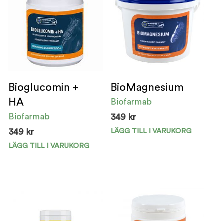
Bioglucomin +
BioMagnesium
HA
Biofarmab
Biofarmab
349
kr
LÄGG TILL I VARUKORG
349
kr
Den
här
LÄGG TILL I VARUKORG
pro
har
fler
vari
De