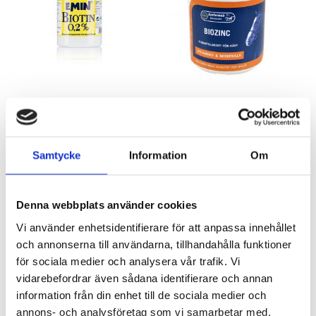
olik
alte
kan
välj
på
pro
Biotin 0,2%
BioZinc
Emin
Biofarmab
135
kr
199
kr
Samtycke
Information
Om
LÄGG TILL I VARUKORG
LÄGG TILL I VARUKORG
Denna webbplats använder cookies
Vi använder enhetsidentifierare för att anpassa innehållet
och annonserna till användarna, tillhandahålla funktioner
SLUTSÅLD
för sociala medier och analysera vår trafik. Vi
vidarebefordrar även sådana identifierare och annan
information från din enhet till de sociala medier och
annons- och analysföretag som vi samarbetar med.