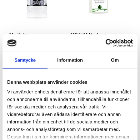
Mg Pulse
TRIKEM Hyaluron
(Magnesium)
100
Emin
Trikem
145
kr
478
kr
Samtycke
Information
Om
LÄGG TILL I VARUKORG
LÄGG TILL I VARUKORG
Den
här
Denna webbplats använder cookies
prod
Vi använder enhetsidentifierare för att anpassa innehållet
har
och annonserna till användarna, tillhandahålla funktioner
flera
för sociala medier och analysera vår trafik. Vi
varian
vidarebefordrar även sådana identifierare och annan
De
information från din enhet till de sociala medier och
olika
annons- och analysföretag som vi samarbetar med.
alter
Dessa kan i sin tur kombinera informationen med annan