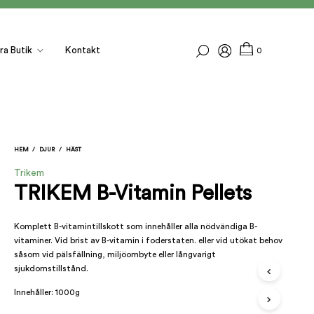
ra Butik
Kontakt
0
HEM
/
DJUR
/
HÄST
Trikem
TRIKEM B-Vitamin Pellets
Komplett B-vitamintillskott som innehåller alla nödvändiga B-
vitaminer. Vid brist av B-vitamin i foderstaten. eller vid utökat behov
I
såsom vid pälsfällning, miljöombyte eller långvarigt
N
sjukdomstillstånd.
G
A
Innehåller: 1000g
P
R