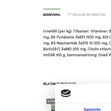
BESKRIVNING
YTTERLIGARE INFORMATION
Innehåll (per kg) Tillsatser: Vitaminer
mg, B6 Pyridoxine 3a831 1500 mg, B12 
mg, B3 Niacinamide 3a315 10 000 mg, 
Biotin(B7) 3a880 200 mg, Cholin chlor
1m558i 100 g, Sammansättning: Dried W
RELATERADE PRODUKTER
SLUTSÅLD
Samtycke