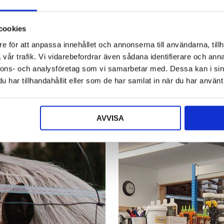
cookies
e för att anpassa innehållet och annonserna till användarna, tillh
E-Vitamin
TRIKEM Multi Liq
vår trafik. Vi vidarebefordrar även sådana identifierare och anna
Emin
Trikem
nnons- och analysföretag som vi samarbetar med. Dessa kan i sin
209
kr
378
kr
har tillhandahållit eller som de har samlat in när du har använt 
G
LÄGG TILL I VARUKORG
LÄGG TILL I VARUKORG
Den
Den
här
här
produkten
produkten
har
har
AVVISA
flera
flera
varianter.
varianter.
De
De
olika
olika
alternativen
alternativen
kan
kan
väljas
väljas
på
på
produktsidan
produktsidan