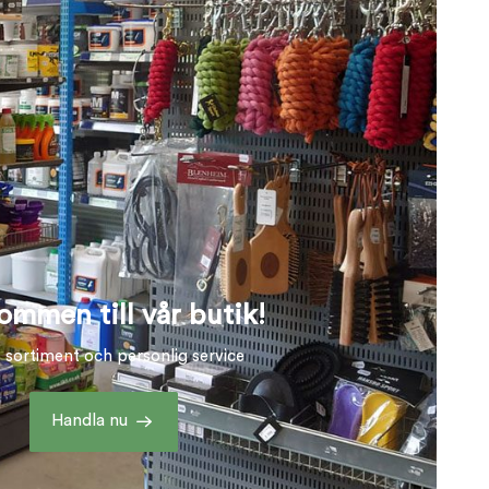
ommen till vår butik!
t sortiment och personlig service
Handla nu