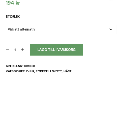
194
kr
O
D
U
STORLEK
K
T
E
R
I
V
LÄGG TILL I VARUKORG
A
R
U
K
ARTIKELNR:
1891000
O
KATEGORIER:
DJUR
,
FODERTILLSKOTT
,
HÄST
R
G
E
N
.