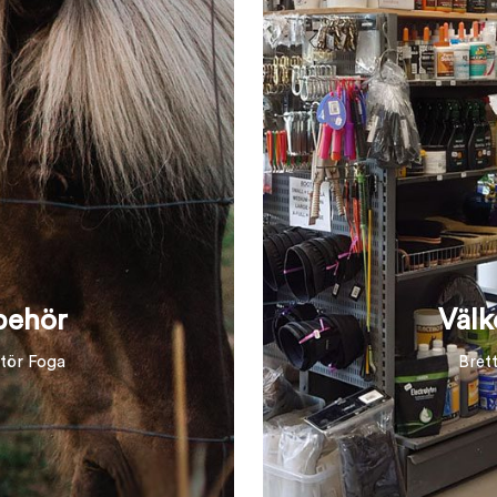
lbehör
Välk
ntör Foga
Bret