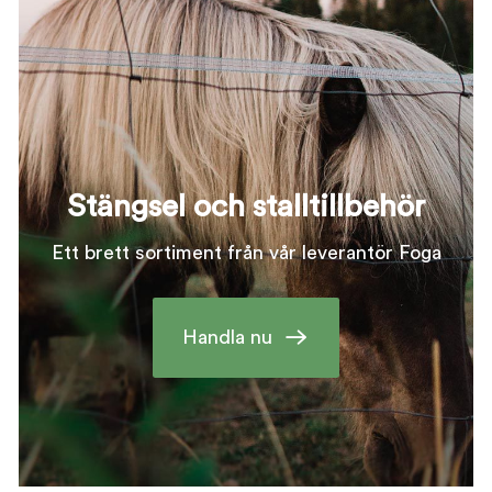
väljas
på
produ
Stängsel och stalltillbehör
Ett brett sortiment från vår leverantör Foga
Handla nu