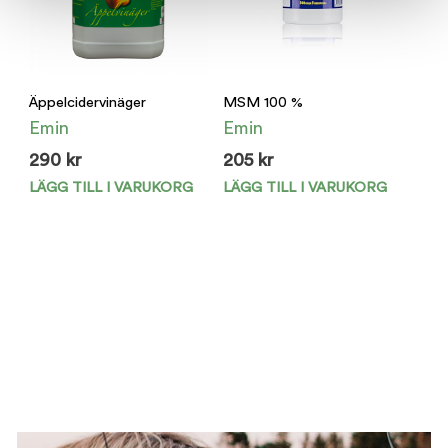
Äppelcidervinäger
MSM 100 %
Emin
Emin
290
kr
205
kr
LÄGG TILL I VARUKORG
LÄGG TILL I VARUKORG
Den
här
prod
har
flera
varian
De
olika
alter
kan