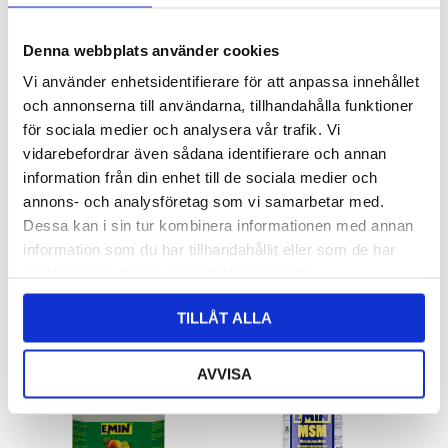
Denna webbplats använder cookies
Vi använder enhetsidentifierare för att anpassa innehållet
och annonserna till användarna, tillhandahålla funktioner
för sociala medier och analysera vår trafik. Vi
vidarebefordrar även sådana identifierare och annan
Biotin 0,2%
TRIKEM Biotin
information från din enhet till de sociala medier och
Emin
Trikem
annons- och analysföretag som vi samarbetar med.
Dessa kan i sin tur kombinera informationen med annan
135
kr
216
kr
information som du har tillhandahållit eller som de har
LÄGG TILL I VARUKORG
LÄGG TILL I VARUKORG
samlat in när du har använt deras tjänster.
TILLÅT ALLA
AVVISA
SLUTSÅLD