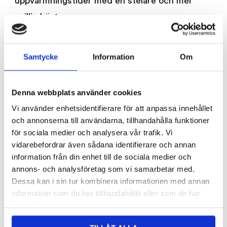
uppvärmningstider med en stelare och mer
ovillig häst.
Produkt är registrerad hos Jordbruksverket.
Samtycke
Information
Om
RELATERADE PRODUKTER
Denna webbplats använder cookies
Vi använder enhetsidentifierare för att anpassa innehållet
och annonserna till användarna, tillhandahålla funktioner
för sociala medier och analysera vår trafik. Vi
vidarebefordrar även sådana identifierare och annan
information från din enhet till de sociala medier och
annons- och analysföretag som vi samarbetar med.
Dessa kan i sin tur kombinera informationen med annan
information som du har tillhandahållit eller som de har
TRIKEM B-Vitamin
TRIKEM B-Vitamin
samlat in när du har använt deras tjänster.
Liq
Pellets
Trikem
Trikem