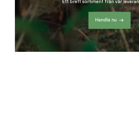
Ett brett sortiment från vår levera
Handla nu