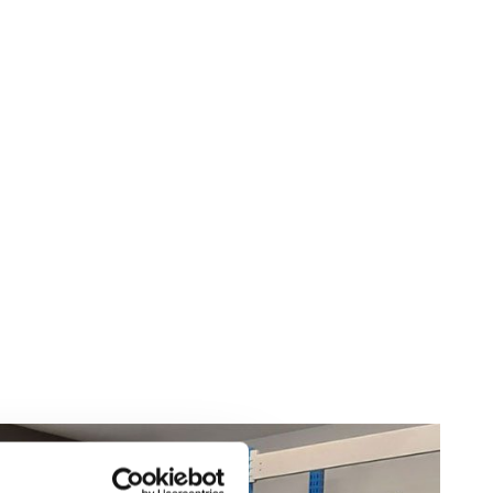
O
D
U
K
T
E
R
I
V
A
R
U
K
O
R
G
E
N
.