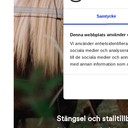
väljas
på
Samtycke
produktsi
Denna webbplats använder 
Vi använder enhetsidentifierar
sociala medier och analysera 
till de sociala medier och a
med annan information som du 
Stängsel och stalltil