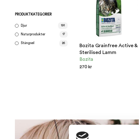
PRODUKTKATEGORIER
Djur
191
Naturprodukter
17
Stängsel
26
Bozita Grainfree Active &
Sterilised Lamm
Bozita
270
kr
LÄGG TILL I VARUKORG
Den
här
produkte
har
flera
varianter.
De
olika
alternativ
kan