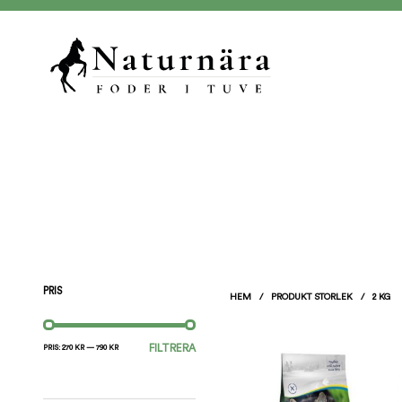
PRIS
HEM
/
PRODUKT STORLEK
/
2 KG
MIN
MAX
FILTRERA
PRIS:
270 KR
—
790 KR
PRIS
PRIS