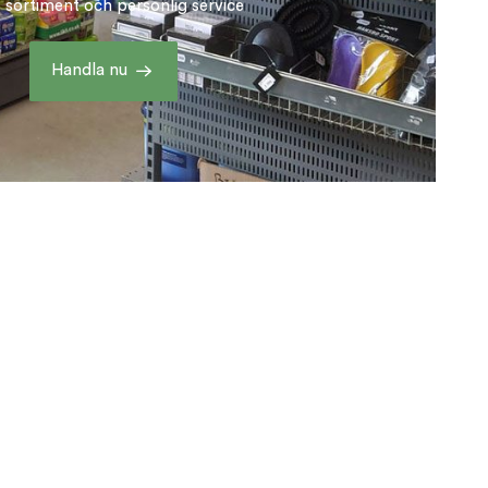
t sortiment och personlig service
Handla nu