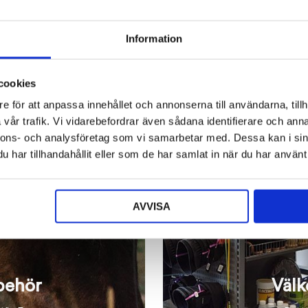
på
väljas
produktsidan
på
Information
dan
produktsidan
cookies
e för att anpassa innehållet och annonserna till användarna, tillh
vår trafik. Vi vidarebefordrar även sådana identifierare och anna
nnons- och analysföretag som vi samarbetar med. Dessa kan i sin
har tillhandahållit eller som de har samlat in när du har använt 
AVVISA
lbehör
Välk