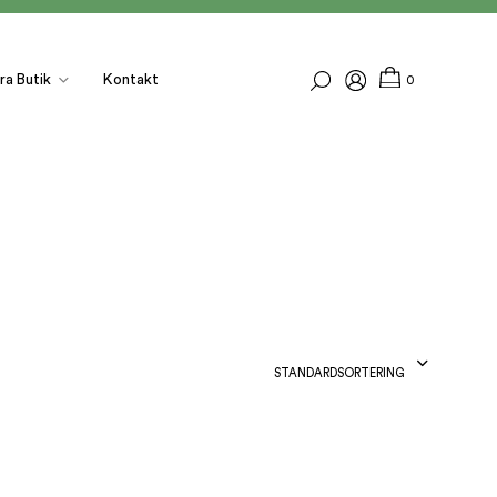
ra Butik
Kontakt
0
STANDARDSORTERING
I
N
G
A
P
R