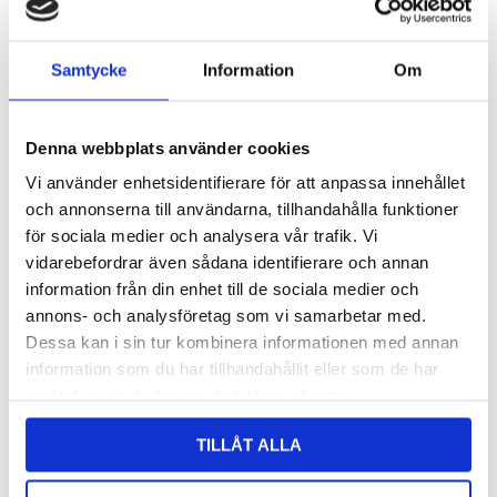
Samtycke
Information
Om
Glucosamin
TRIKEM Hyaluron
Denna webbplats använder cookies
100
Emin
Vi använder enhetsidentifierare för att anpassa innehållet
Trikem
359
kr
och annonserna till användarna, tillhandahålla funktioner
478
kr
LÄGG TILL I VARUKORG
för sociala medier och analysera vår trafik. Vi
Den
LÄGG TILL I VARUKORG
Den
vidarebefordrar även sådana identifierare och annan
här
här
information från din enhet till de sociala medier och
produkten
annons- och analysföretag som vi samarbetar med.
prod
har
Dessa kan i sin tur kombinera informationen med annan
har
flera
information som du har tillhandahållit eller som de har
flera
varianter.
samlat in när du har använt deras tjänster.
varian
De
De
TILLÅT ALLA
olika
olika
alternativen