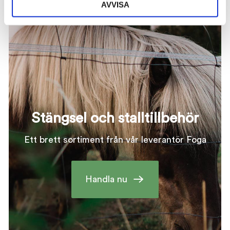
alter
kan
AVVISA
kan
väljas
väljas
på
på
produktsidan
produ
Stängsel och stalltillbehör
Ett brett sortiment från vår leverantör Foga
Handla nu