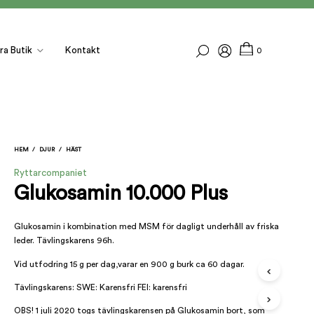
ra Butik
Kontakt
0
HEM
/
DJUR
/
HÄST
Ryttarcompaniet
Glukosamin 10.000 Plus
Glukosamin i kombination med MSM för dagligt underhåll av friska
leder. Tävlingskarens 96h.
I
N
Vid utfodring 15 g per dag,varar en 900 g burk ca 60 dagar.
G
A
Tävlingskarens: SWE: Karensfri FEI: karensfri
P
R
OBS! 1 juli 2020 togs tävlingskarensen på Glukosamin bort, som