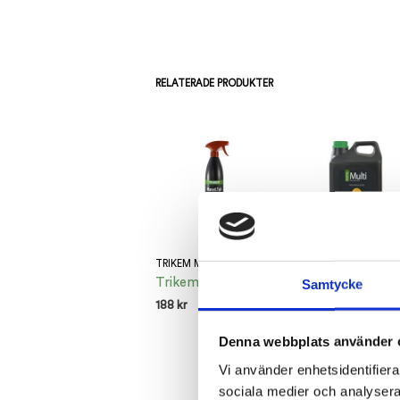
RELATERADE PRODUKTER
TRIKEM Mane&Tail
TRIKEM Multi Liq
Trikem
Trikem
Samtycke
188
kr
378
kr
LÄGG TILL I VARUKORG
LÄGG TILL I VARUKOR
Denna webbplats använder 
Vi använder enhetsidentifierar
sociala medier och analysera 