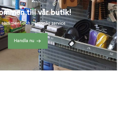
ommen till vår butik!
t sortiment och personlig service
Handla nu