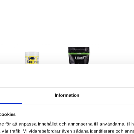
Biotin 0,2%
TRIKEM B-Vitamin Pellets
Emin
Trikem
Information
135
kr
194
kr
G
LÄGG TILL I VARUKORG
LÄGG TILL I VARUKORG
Den
Den
cookies
här
här
produkten
produkten
e för att anpassa innehållet och annonserna till användarna, tillh
har
har
vår trafik. Vi vidarebefordrar även sådana identifierare och anna