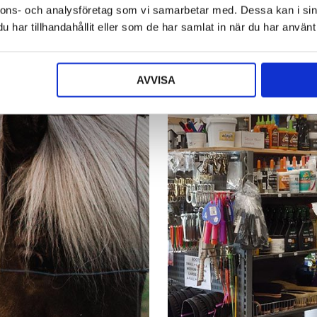
flera
flera
nnons- och analysföretag som vi samarbetar med. Dessa kan i sin
varianter.
varianter.
har tillhandahållit eller som de har samlat in när du har använt 
De
De
olika
olika
alternativen
alternativen
AVVISA
kan
kan
väljas
väljas
på
på
produktsidan
produktsidan