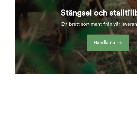
Stängsel och stalltil
Ett brett sortiment från vår levera
Handla nu