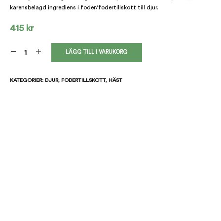
O
karensbelagd ingrediens i foder/fodertillskott till djur.
D
U
415
kr
K
T
E
LÄGG TILL I VARUKORG
R
I
V
KATEGORIER:
DJUR
,
FODERTILLSKOTT
,
HÄST
A
R
U
K
O
R
G
E
N
.