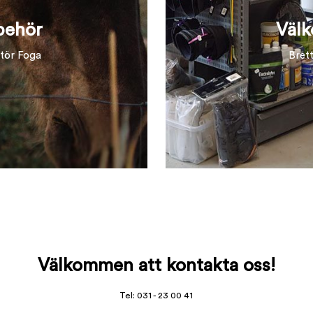
lbehör
Välk
ntör Foga
Bret
Välkommen att kontakta oss!
Tel: 031 - 23 00 41