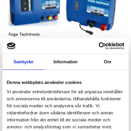
Foga Techtronic
12000 12,0j/230v
Foga Techtronic 500
Foga Försäljning
Dual
4350
kr
Foga Försäljning
Samtycke
Information
Om
LÄGG TILL I VARUKORG
2265
kr
LÄGG TILL I VARUKORG
Denna webbplats använder cookies
Vi använder enhetsidentifierare för att anpassa innehållet
och annonserna till användarna, tillhandahålla funktioner
för sociala medier och analysera vår trafik. Vi
vidarebefordrar även sådana identifierare och annan
Distansisolator Rak
information från din enhet till de sociala medier och
220mm, 10-p
annons- och analysföretag som vi samarbetar med.
Foga Försäljning