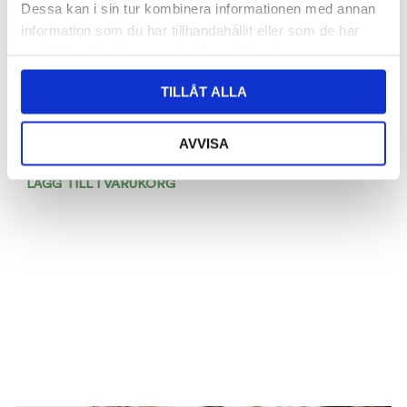
Dessa kan i sin tur kombinera informationen med annan
105
kr
information som du har tillhandahållit eller som de har
LÄGG TILL I VARUKORG
samlat in när du har använt deras tjänster.
Grindhandtag Xtra
TILLÅT ALLA
Kraftig
Foga Försäljning
AVVISA
25
kr
LÄGG TILL I VARUKORG